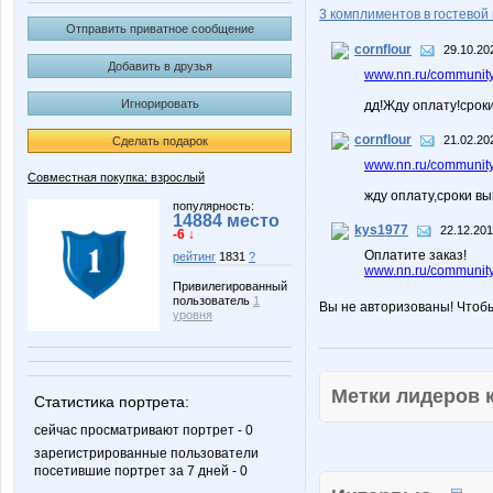
3 комплиментов в гостевой 
Отправить приватное сообщение
cornflour
29.10.20
Добавить в друзья
www.nn.ru/community/
Игнорировать
дд!Жду оплату!срок
cornflour
21.02.20
Сделать подарок
www.nn.ru/community/
Совместная покупка: взрослый
жду оплату,сроки в
популярность:
14884 место
kys1977
22.12.201
-6 ↓
Оплатите заказ!
рейтинг
1831
?
www.nn.ru/community
Привилегированный
пользователь
1
Вы не авторизованы! Чтоб
уровня
Метки лидеров
Статистика портрета:
сейчас просматривают портрет - 0
зарегистрированные пользователи
посетившие портрет за 7 дней - 0