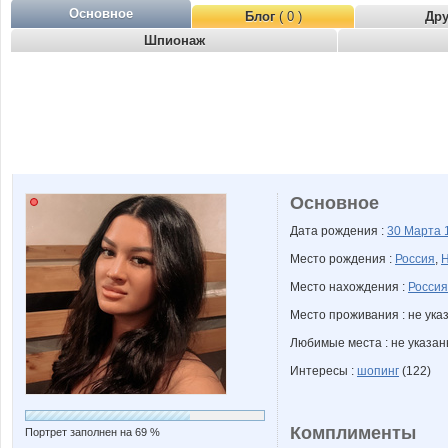
Основное
Блог
( 0 )
Др
Шпионаж
Основное
Дата рождения :
30 Марта
Место рождения :
Россия
,
Н
Место нахождения :
Россия
Место проживания : не ука
Любимые места : не указа
Интересы :
шопинг
(122)
Комплименты
Портрет заполнен на 69 %